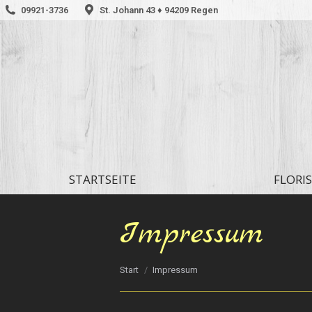
09921-3736
St. Johann 43 ♦ 94209 Regen
STARTSEITE
FLORIS
STARTSEITE
FLORIS
Impressum
Sie befinden sich hier:
Start
Impressum